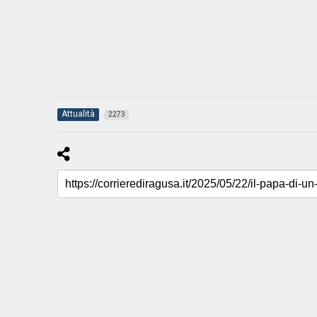
Attualità
2273