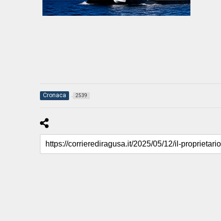
Cronaca
2539