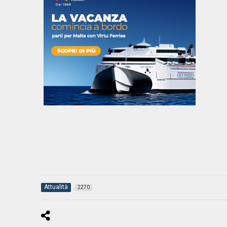
Attualità
2270