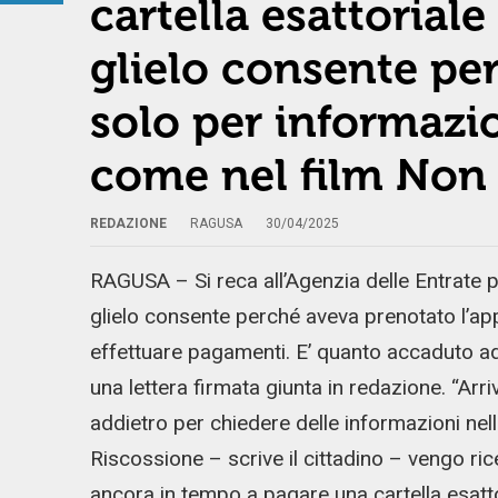
cartella esattorial
glielo consente pe
solo per informazio
come nel film Non 
REDAZIONE
RAGUSA
30/04/2025
RAGUSA – Si reca all’Agenzia delle Entrate p
glielo consente perché aveva prenotato l’ap
effettuare pagamenti. E’ quanto accaduto ad
una lettera firmata giunta in redazione. “Arr
addietro per chiedere delle informazioni nel
Riscossione – scrive il cittadino – vengo rice
ancora in tempo a pagare una cartella esatt