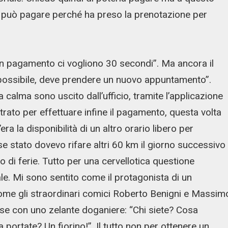
n può pagare perché ha preso la prenotazione per
n pagamento ci vogliono 30 secondi”. Ma ancora il
impossibile, deve prendere un nuovo appuntamento”.
alma sono uscito dall’ufficio, tramite l’applicazione
rato per effettuare infine il pagamento, questa volta
ra la disponibilità di un altro orario libero per
 stato dovevo rifare altri 60 km il giorno successivo
 di ferie. Tutto per una cervellotica questione
e. Mi sono sentito come il protagonista di un
ome gli straordinari comici Roberto Benigni e Massim
rese con uno zelante doganiere: “Chi siete? Cosa
 portate? Un fiorino!”. Il tutto non per ottenere un