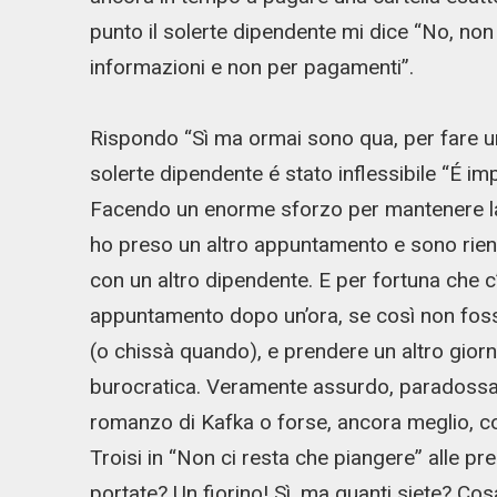
punto il solerte dipendente mi dice “No, no
informazioni e non per pagamenti”.
Rispondo “Sì ma ormai sono qua, per fare u
solerte dipendente é stato inflessibile “É 
Facendo un enorme sforzo per mantenere la c
ho preso un altro appuntamento e sono rient
con un altro dipendente. E per fortuna che c’e
appuntamento dopo un’ora, se così non fosse
(o chissà quando), e prendere un altro giorno
burocratica. Veramente assurdo, paradossal
romanzo di Kafka o forse, ancora meglio, c
Troisi in “Non ci resta che piangere” alle p
portate? Un fiorino! Sì, ma quanti siete? Cosa