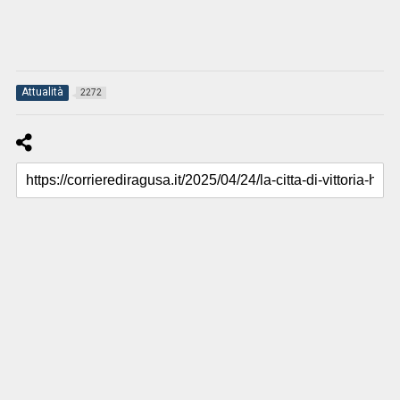
Attualità
2272