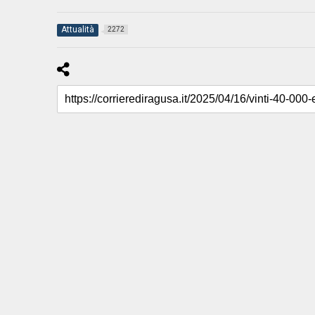
Attualità
2272