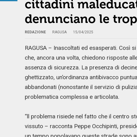
cittadini maleduca
denunciano le tro
REDAZIONE
RAGUSA
15/04/2025
RAGUSA – Inascoltati ed esasperati. Così si 
che, ancora una volta, chiedono risposte all
assenza di sicurezza. La presenza di decine 
ghettizzato, un’ordinanza antibivacco puntua
abbandonati (nonostante il servizio di puliz
problematica complessa e articolata.
“ll problema risiede nel fatto che il centro s
vissuto – racconta Peppe Occhipinti, preside
un tempo popolavano queste strade sono and