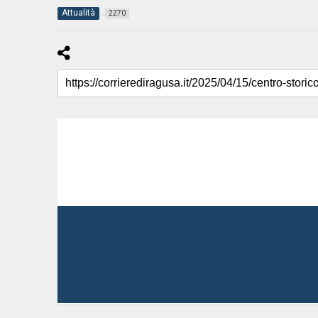
Attualità
2270