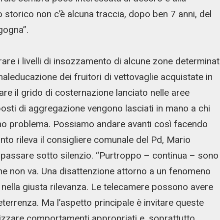
 storico non c’è alcuna traccia, dopo ben 7 anni, del
gogna”.
re i livelli di insozzamento di alcune zone determinat
maleducazione dei fruitori di vettovaglie acquistate in
re il grido di costernazione lanciato nelle aree
 posti di aggregazione vengono lasciati in mano a chi
imo problema. Possiamo andare avanti così facendo
anto rileva il consigliere comunale del Pd, Mario
 passare sotto silenzio. “Purtroppo – continua – sono
he non va. Una disattenzione attorno a un fenomeno
nella giusta rilevanza. Le telecamere possono avere
eterrenza. Ma l’aspetto principale è invitare queste
ilizzare comportamenti appropriati e, soprattutto,