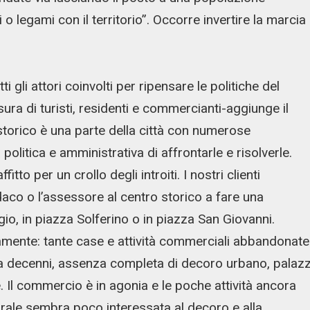
 legami con il territorio”. Occorre invertire la marcia
 gli attori coinvolti per ripensare le politiche del
ura di turisti, residenti e commercianti-aggiunge il
storico è una parte della città con numerose
olitica e amministrativa di affrontarle e risolverle.
to per un crollo degli introiti. I nostri clienti
daco o l’assessore al centro storico a fare una
gio, in piazza Solferino o in piazza San Giovanni.
mente: tante case e attività commerciali abbandonate
 da decenni, assenza completa di decoro urbano, palazz
. Il commercio è in agonia e le poche attività ancora
drale sembra poco interessata al decoro e alla