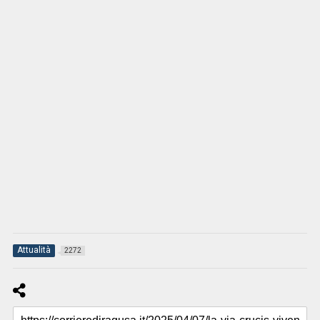
Attualità
2272