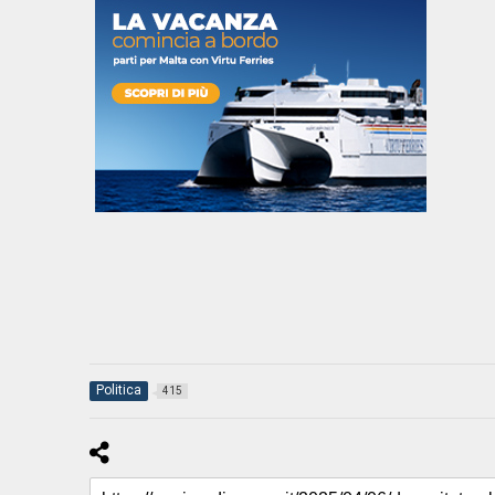
Politica
415