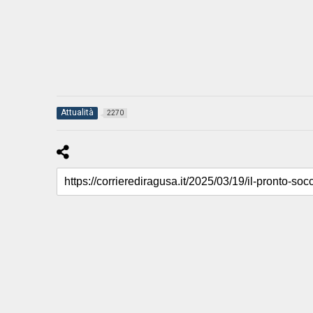
Attualità
2270