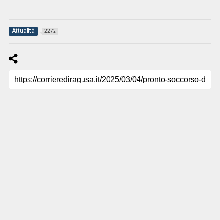
Attualità
2272