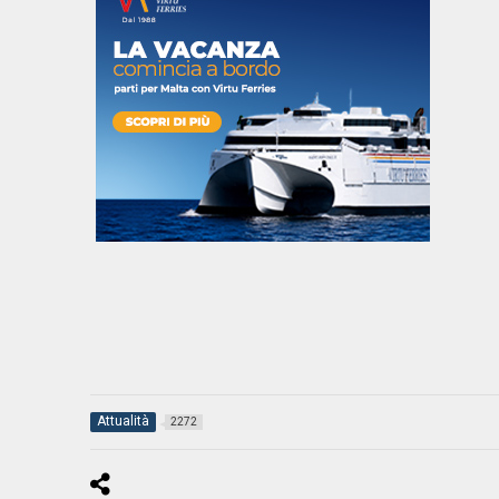
Attualità
2272