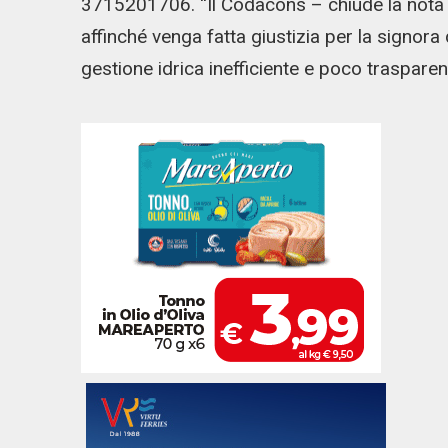
3715201706. “Il Codacons – chiude la nota –
affinché venga fatta giustizia per la signora 
gestione idrica inefficiente e poco trasparen