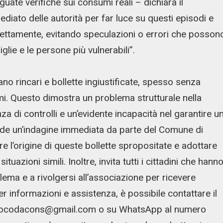
guate verifiche sui consumi reali – dichiara il
iato delle autorità per far luce su questi episodi e
rrettamente, evitando speculazioni o errori che posson
ie e le persone più vulnerabili”.
o rincari e bollette ingiustificate, spesso senza
umi. Questo dimostra un problema strutturale nella
a di controlli e un’evidente incapacità nel garantire u
iede un’indagine immediata da parte del Comune di
e l’origine di queste bollette spropositate e adottare
tuazioni simili. Inoltre, invita tutti i cittadini che hann
lema e a rivolgersi all’associazione per ricevere
er informazioni e assistenza, è possibile contattare il
tellocodacons@gmail.com o su WhatsApp al numero