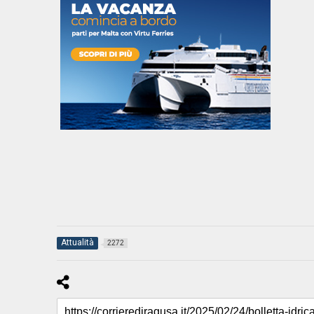
Attualità
2272