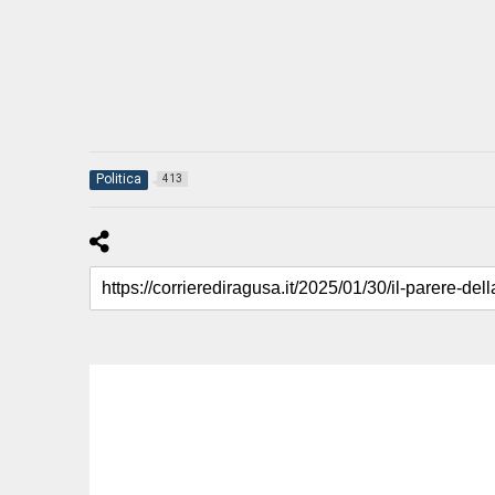
Politica
413