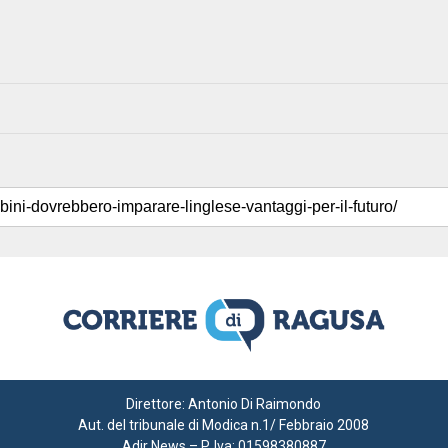
Direttore: Antonio Di Raimondo
Aut. del tribunale di Modica n.1/ Febbraio 2008
Adir News – P. Iva: 01598380887