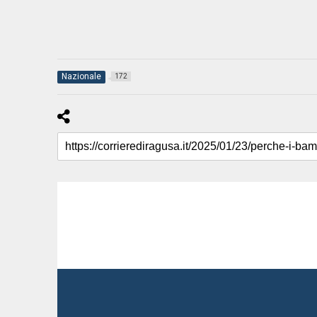
Nazionale
172