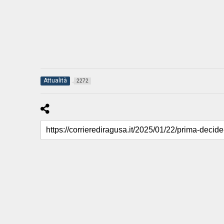
Attualità
2272