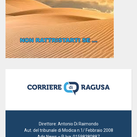
Direttore: Antonio Di Raimondo
Aut. del tribunale di Modica n.1/ Febbraio 2008
Adir News – P. Iva: 01598380887