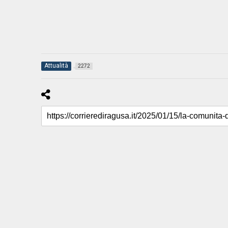
Attualità
2272