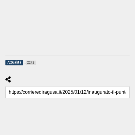
Attualità
2272