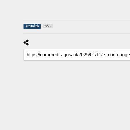
Attualità
2272