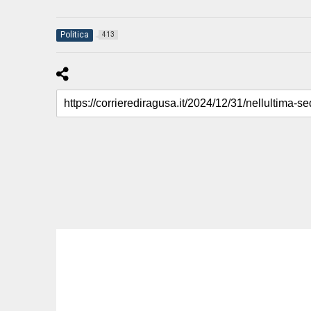
Politica
413