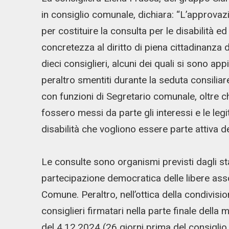
in consiglio comunale, dichiara: “L’approvaz
per costituire la consulta per le disabilità 
concretezza al diritto di piena cittadinanza d
dieci consiglieri, alcuni dei quali si sono app
peraltro smentiti durante la seduta consiliar
con funzioni di Segretario comunale, oltre ch
fossero messi da parte gli interessi e le legit
disabilità che vogliono essere parte attiva d
Le consulte sono organismi previsti dagli s
partecipazione democratica delle libere associ
Comune. Peraltro, nell’ottica della condivis
consiglieri firmatari nella parte finale della
del 4.12.2024 (26 giorni prima del consiglio d