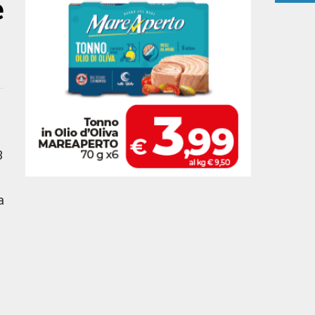
e
3
a