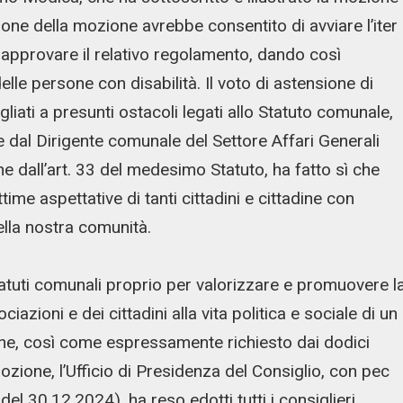
ione della mozione avrebbe consentito di avviare l’iter
ed approvare il relativo regolamento, dando così
elle persone con disabilità. Il voto di astensione di
igliati a presunti ostacoli legati allo Statuto comunale,
e dal Dirigente comunale del Settore Affari Generali
e dall’art. 33 del medesimo Statuto, ha fatto sì che
time aspettative di tanti cittadini e cittadine con
ella nostra comunità.
tatuti comunali proprio per valorizzare e promuovere l
azioni e dei cittadini alla vita politica e sociale di un
ione, così come espressamente richiesto dai dodici
 mozione, l’Ufficio di Presidenza del Consiglio, con pec
el 30.12.2024), ha reso edotti tutti i consiglieri