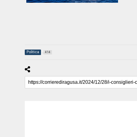
Politica
414