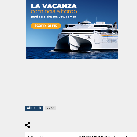
Attualità
2273