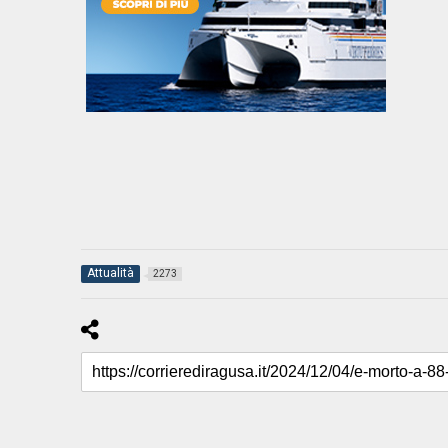
Attualità
2273