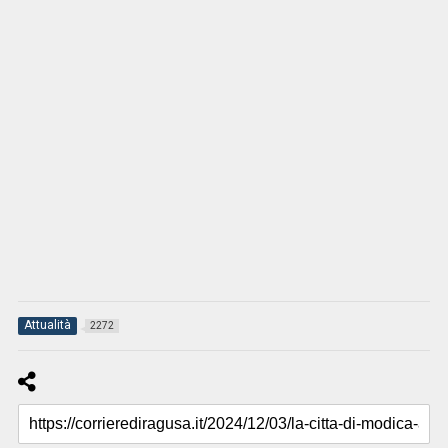
Attualità
2272