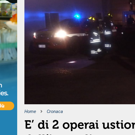
Home
Cronaca
E’ di 2 operai ustio