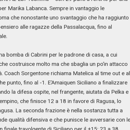
 per Marika Labanca. Sempre in vantaggio le
doma che nonostante uno svantaggio che ha raggiunto
pensiero alle ragazze della Passalacqua, fino al
ale.
na bomba di Cabrini per le padrone di casa, a cui
che costruisce molto ma che sbaglia un po’in attacco
à. Coach Sorgentone richiama Matelica al time out e al
e punto, fino al -1. E’Amaiquen Siciliano a finalizzare
do la difesa ospite, nel frangente, aiutata da Pelka e
empino, che finisce 12 a 18 in favore di Ragusa, lo
agusa. La seconda frazione è nella sostanza tutta a
e qualità difensiva e che punisce le avversarie con l
finale travolgente di Siciliano per il +15; 23 a 38,