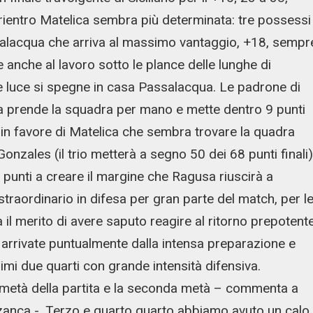
 rientro Matelica sembra più determinata: tre possessi
alacqua che arriva al massimo vantaggio, +18, sempr
anche al lavoro sotto le plance delle lunghe di
e luce si spegne in casa Passalacqua. Le padrone di
a prende la squadra per mano e mette dentro 9 punti
è in favore di Matelica che sembra trovare la quadra
onzales (il trio metterà a segno 50 dei 68 punti finali)
punti a creare il margine che Ragusa riuscirà a
straordinario in difesa per gran parte del match, per l
il merito di avere saputo reagire al ritorno prepotent
 arrivate puntualmente dalla intensa preparazione e
imi due quarti con grande intensità difensiva.
 metà della partita e la seconda metà – commenta a
zanca -. Terzo e quarto quarto abbiamo avuto un calo