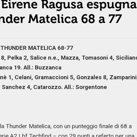
 Eirene Ragusa espugna
nder Matelica 68 a 77
 THUNDER MATELICA 68-77
8, Pelka 2, Salice n.e., Mazza, Tomasoni 4, Sicilian
anca 19. All.: Buzzanca
nè 1, Celani, Gramaccioni 5, Gonzales 8, Zamparini
, Sanchez 4, Catarozzo. All.: Sorgentone
a Thunder Matelica, con un punteggio finale di 68 a
rie A2 Lbf Techfind – con 29 punti a referto per una