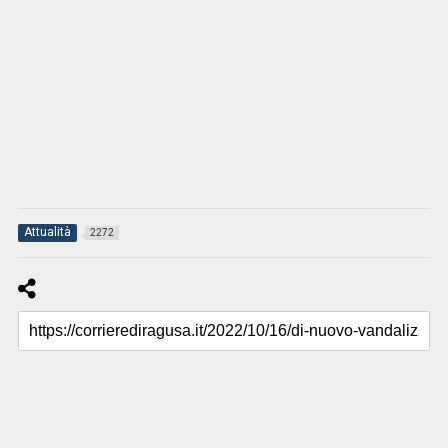
Attualità
2272