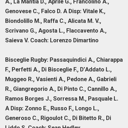
A., La Mantia D., Aprile G., Francolino A.,
Genovese C., Falco D. A Disp: Vitale K.,
Biondolillo M., Raffa C., Alicata M. V.,
Scrivano G., Agosta L., Flaccavento A.,
Saieva V. Coach: Lorenzo Dimartino
Bisceglie Rugby: Passaquindici A., Chiarappa
F., Perfetti A., Di Bisceglie F., D’Addato L.,
Muggeo R., Vasienti A., Pedone A., Gabrieli
R., Giangregorio A., Di Pinto C., Cannillo A.,
Ramos Borges J., Sorressa M., Pasquale L.
A Disp: Zonno E., Russo F., Longo L.,
Generoso C., Rigoulot C., Di Bitetto R., Di
Liddo S. Coach: Sean Hedley