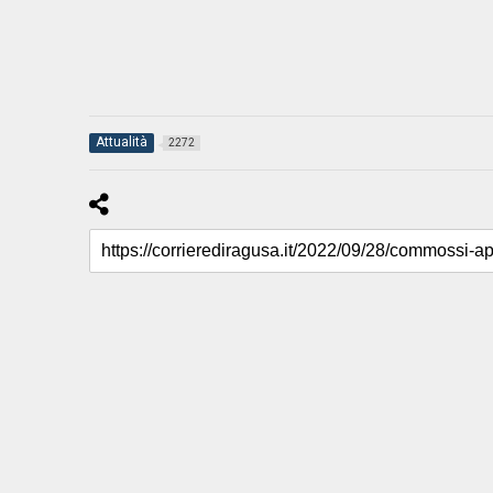
Attualità
2272