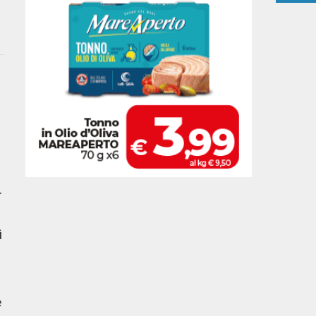
.
ì
è