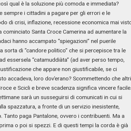
osì qual è la soluzione più comoda e immediata?
empre i cittadini a pagare per gli errori e le
odo di crisi, inflazione, recessione economica mai vist
a cominciato Santa Croce Camerina ad aumentare la
sindaci hanno accampato “spiegazioni” nel puerile
a sorta di “candore politico” che si percepisce tra le
i ad essersela “catamuddiàta” (ad aver perso tempo,
iustificazione che appare non giustificabile, se ci
esto accadeva, loro dov’erano? Scommettendo che altri
roce e Scicli e breve scadenza significa vincere facile
ettimane sarà un susseguirsi di comunicati in cui si
la spazzatura, a fronte di un servizio inesistente,
. Tanto paga Pantalone, ovvero i contribuenti. Ma a
prima o poi si spezzi. E di questi tempi la corda è già