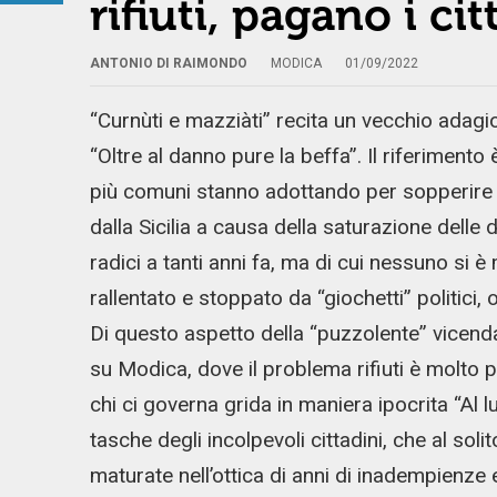
rifiuti, pagano i cit
ANTONIO DI RAIMONDO
MODICA
01/09/2022
“Curnùti e mazziàti” recita un vecchio adagio
“Oltre al danno pure la beffa”. Il riferiment
più comuni stanno adottando per sopperire ai 
dalla Sicilia a causa della saturazione delle
radici a tanti anni fa, ma di cui nessuno si 
rallentato e stoppato da “giochetti” politici
Di questo aspetto della “puzzolente” vicenda
su Modica, dove il problema rifiuti è molto più
chi ci governa grida in maniera ipocrita “Al lu
tasche degli incolpevoli cittadini, che al sol
maturate nell’ottica di anni di inadempienze 