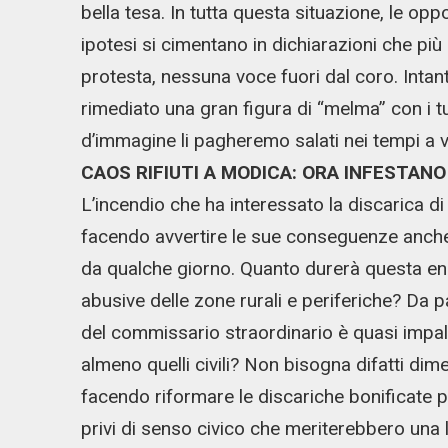
bella tesa. In tutta questa situazione, le op
ipotesi si cimentano in dichiarazioni che più
protesta, nessuna voce fuori dal coro. Inta
rimediato una gran figura di “melma” con i turi
d’immagine li pagheremo salati nei tempi a ve
CAOS RIFIUTI A MODICA: ORA INFESTAN
L’incendio che ha interessato la discarica d
facendo avvertire le sue conseguenze anche 
da qualche giorno. Quanto durerà questa e
abusive delle zone rurali e periferiche? D
del commissario straordinario è quasi impal
almeno quelli civili? Non bisogna difatti dim
facendo riformare le discariche bonificate
privi di senso civico che meriterebbero una le