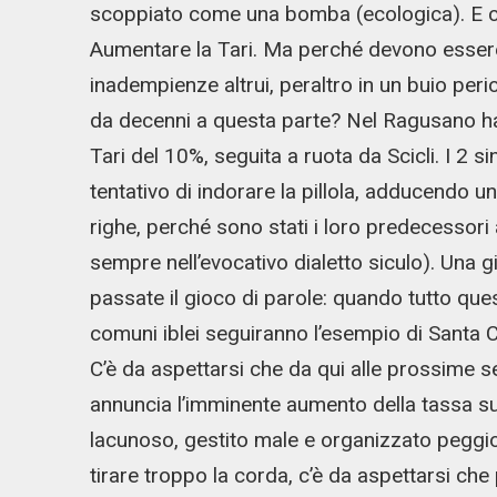
scoppiato come una bomba (ecologica). E c
Aumentare la Tari. Ma perché devono essere s
inadempienze altrui, peraltro in un buio peri
da decenni a questa parte? Nel Ragusano h
Tari del 10%, seguita a ruota da Scicli. I 2 
tentativo di indorare la pillola, adducendo un
righe, perché sono stati i loro predecessor
sempre nell’evocativo dialetto siculo). Una g
passate il gioco di parole: quando tutto qu
comuni iblei seguiranno l’esempio di Santa C
C’è da aspettarsi che da qui alle prossime s
annuncia l’imminente aumento della tassa sul
lacunoso, gestito male e organizzato peggio
tirare troppo la corda, c’è da aspettarsi che 