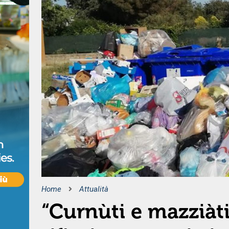
Home
Attualità
“Curnùti e mazziàti