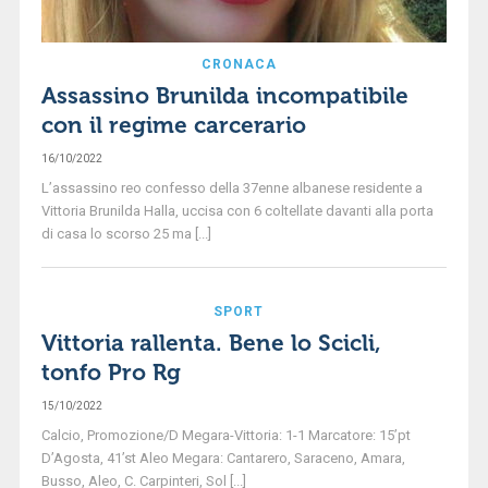
CRONACA
Assassino Brunilda incompatibile
con il regime carcerario
16/10/2022
L’assassino reo confesso della 37enne albanese residente a
Vittoria Brunilda Halla, uccisa con 6 coltellate davanti alla porta
di casa lo scorso 25 ma [...]
SPORT
Vittoria rallenta. Bene lo Scicli,
tonfo Pro Rg
15/10/2022
Calcio, Promozione/D Megara-Vittoria: 1-1 Marcatore: 15’pt
D’Agosta, 41’st Aleo Megara: Cantarero, Saraceno, Amara,
Busso, Aleo, C. Carpinteri, Sol [...]