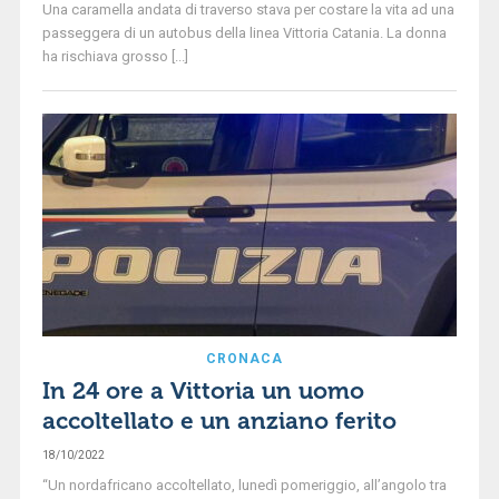
Una caramella andata di traverso stava per costare la vita ad una
passeggera di un autobus della linea Vittoria Catania. La donna
ha rischiava grosso [...]
CRONACA
In 24 ore a Vittoria un uomo
accoltellato e un anziano ferito
18/10/2022
“Un nordafricano accoltellato, lunedì pomeriggio, all’angolo tra