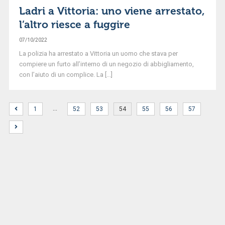
Ladri a Vittoria: uno viene arrestato,
l’altro riesce a fuggire
07/10/2022
La polizia ha arrestato a Vittoria un uomo che stava per
compiere un furto all’interno di un negozio di abbigliamento,
con l’aiuto di un complice. La [...]
…
1
52
53
54
55
56
57