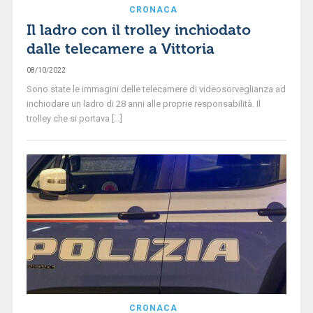
CRONACA
Il ladro con il trolley inchiodato
dalle telecamere a Vittoria
08/10/2022
Sono state le immagini delle telecamere di videosorveglianza ad
inchiodare un ladro di 28 anni alle proprie responsabilità. Il
trolley che si portava [...]
CRONACA