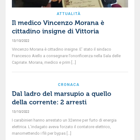
ATTUALITÀ
Il medico Vincenzo Morana è
cittadino insigne di Vittoria
13/10/2022
Vincenzo Morana è cittadino insigne. E’ stato il sindaco
Francesco Aiello a consegnare l’onorificenza nella Sala delle
Capriate. Morana, medico e prim [...]
CRONACA
Dal ladro del marsupio a quello
della corrente: 2 arresti
13/10/2022
I carabinieri hanno arrestato un 32enne per furto di energia
elettrica. L’indagato aveva forzato il contatore elettrico,
manomettendo i fili per bypas [...]