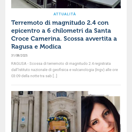
ATTUALITÀ
Terremoto di magnitudo 2.4 con
epicentro a 6 chilometri da Santa
Croce Camerina. Scossa avvertita a
Ragusa e Modica
31/08/2025
RAGUSA - Scossa di terremoto di magnitudo 2.4 registrata
dall’Istituto nazionale di geofisica e vulcanologia (Ingv) alle ore
03:09 della notte tra sab [...]