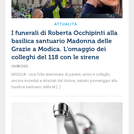
ATTUALITÀ
I funerali di Roberta Occhipinti alla
basilica santuario Madonna delle
Grazie a Modica. L’omaggio dei
colleghi del 118 con le sirene
30/08/2025
MODICA - Una folla sterminata di parenti, amici e colleghi,
ancora increduli e straziati dal dolore, sabato pomeriggio alla
basilica santuario della M [...]