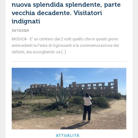
nuova splendida splendente, parte
vecchia decadente. Visitatori
indignati
30/10/2024
MODICA - E' un cimitero dai 2 volti quello che in questi giorni
antecedenti la Festa di Ognissanti e la commemorazione dei
defunti, sta accogliendo ce [...]
ATTUALITÀ