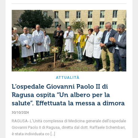
ATTUALITÀ
L’ospedale Giovanni Paolo II di
Ragusa ospita “Un albero per la
salute”. Effettuata la messa a dimora
30/10/2024
RAGUSA- L’Unità complessa di Medicina generale dell’ospedale
Giovanni Paolo II di Ragusa, diretta dal dott. Raffaele Schembari,
è stata individuata co [...]